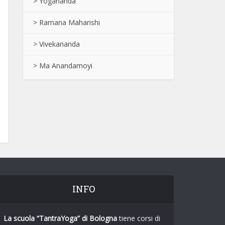
> Yogananda
> Ramana Maharishi
> Vivekananda
> Ma Anandamoyi
INFO
La scuola “TantraYoga”
di Bologna
tiene corsi di