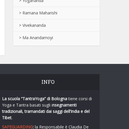
> Yogananda
> Ramana Maharishi
> Vivekananda
> Ma Anandamoyi
INFO
La scuola “TantraYoga”
di Bologna
tiene corsi di
Yoga e Tantra basati sugli i
nsegnamenti
tradizionali, tramandati dai saggi dell’India e del
Tibet
.
SAFEGUARDING
:
la Responsabile è Claudia De