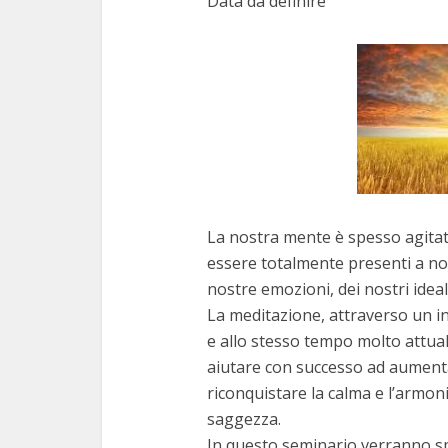
Data da definire
La nostra mente è spesso agitata
essere totalmente presenti a noi 
nostre emozioni, dei nostri idea
La meditazione, attraverso un in
e allo stesso tempo molto attual
aiutare con successo ad aumenta
riconquistare la calma e l’armoni
saggezza.
In questo seminario verranno spi