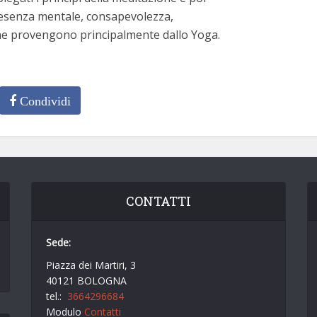
resenza mentale, consapevolezza,
che provengono principalmente dallo Yoga.
Condividi
CONTATTI
Sede:
Piazza dei Martiri, 3
40121 BOLOGNA
tel.:
3664296684
Modulo
Contatti