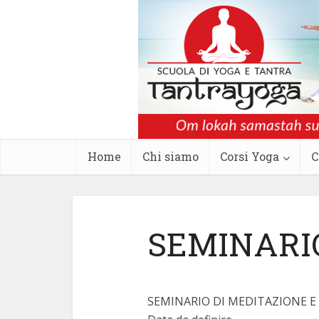
Home
Chi
Corsi
Corsi
Yoga
Tantra
Meditazione
Contatti
Dove
siamo
Yoga
Tantra
e
siamo
iscrizione
Corsi
Home
Chi siamo
Corsi Yoga
C
SEMINARI
SEMINARIO DI MEDITAZIONE 